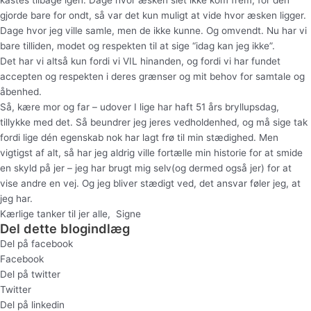
gjorde bare for ondt, så var det kun muligt at vide hvor æsken ligger.
Dage hvor jeg ville samle, men de ikke kunne. Og omvendt. Nu har vi
bare tilliden, modet og respekten til at sige “idag kan jeg ikke”.
Det har vi altså kun fordi vi VIL hinanden, og fordi vi har fundet
accepten og respekten i deres grænser og mit behov for samtale og
åbenhed.
Så, kære mor og far – udover I lige har haft 51 års bryllupsdag,
tillykke med det. Så beundrer jeg jeres vedholdenhed, og må sige tak
fordi lige dén egenskab nok har lagt frø til min stædighed. Men
vigtigst af alt, så har jeg aldrig ville fortælle min historie for at smide
en skyld på jer – jeg har brugt mig selv(og dermed også jer) for at
vise andre en vej. Og jeg bliver stædigt ved, det ansvar føler jeg, at
jeg har.
Kærlige tanker til jer alle, Signe
Del dette blogindlæg
Del på facebook
Facebook
Del på twitter
Twitter
Del på linkedin