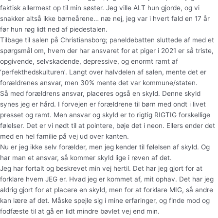
faktisk allermest op til min søster. Jeg ville ALT hun gjorde, og vi
snakker altså ikke børneårene… næ nej, jeg var i hvert fald en 17 år
før hun røg lidt ned af piedestalen.
Tilbage til salen på Christiansborg; paneldebatten sluttede af med et
spørgsmål om, hvem der har ansvaret for at piger i 2021 er så triste,
opgivende, selvskadende, depressive, og enormt ramt af
‘perfekthedskulturen’. Langt over halvdelen af salen, mente det er
forældrenes ansvar, men 30% mente det var kommune/staten.
Så med forældrens ansvar, placeres også en skyld. Denne skyld
synes jeg er hård. I forvejen er forældrene til børn med ondt i livet
presset og ramt. Men ansvar og skyld er to rigtig RIGTIG forskellige
følelser. Det er vi nødt til at pointere, bøje det i neon. Ellers ender det
med en hel familie på vej ud over kanten.
Nu er jeg ikke selv forælder, men jeg kender til følelsen af skyld. Og
har man et ansvar, så kommer skyld lige i røven af det.
Jeg har fortalt og beskrevet min vej hertil. Det har jeg gjort for at
forklare hvem JEG er. Hvad jeg er kommet af, mit ophav. Det har jeg
aldrig gjort for at placere en skyld, men for at forklare MIG, så andre
kan lære af det. Måske spejle sig i mine erfaringer, og finde mod og
fodfæste til at gå en lidt mindre bøvlet vej end min.