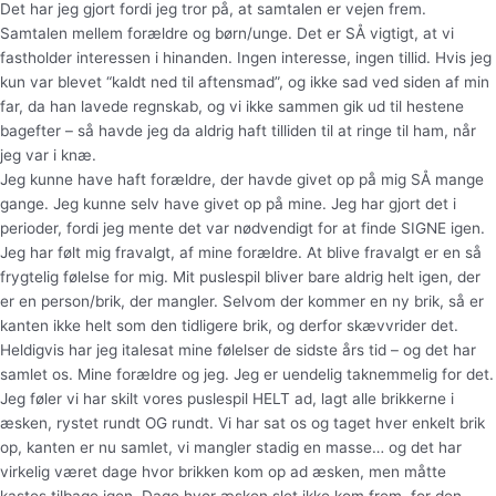
Det har jeg gjort fordi jeg tror på, at samtalen er vejen frem.
Samtalen mellem forældre og børn/unge. Det er SÅ vigtigt, at vi
fastholder interessen i hinanden. Ingen interesse, ingen tillid. Hvis jeg
kun var blevet “kaldt ned til aftensmad”, og ikke sad ved siden af min
far, da han lavede regnskab, og vi ikke sammen gik ud til hestene
bagefter – så havde jeg da aldrig haft tilliden til at ringe til ham, når
jeg var i knæ.
Jeg kunne have haft forældre, der havde givet op på mig SÅ mange
gange. Jeg kunne selv have givet op på mine. Jeg har gjort det i
perioder, fordi jeg mente det var nødvendigt for at finde SIGNE igen.
Jeg har følt mig fravalgt, af mine forældre. At blive fravalgt er en så
frygtelig følelse for mig. Mit puslespil bliver bare aldrig helt igen, der
er en person/brik, der mangler. Selvom der kommer en ny brik, så er
kanten ikke helt som den tidligere brik, og derfor skævvrider det.
Heldigvis har jeg italesat mine følelser de sidste års tid – og det har
samlet os. Mine forældre og jeg. Jeg er uendelig taknemmelig for det.
Jeg føler vi har skilt vores puslespil HELT ad, lagt alle brikkerne i
æsken, rystet rundt OG rundt. Vi har sat os og taget hver enkelt brik
op, kanten er nu samlet, vi mangler stadig en masse… og det har
virkelig været dage hvor brikken kom op ad æsken, men måtte
kastes tilbage igen. Dage hvor æsken slet ikke kom frem, for den