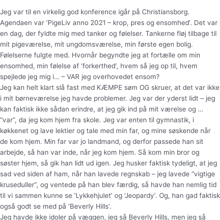
Jeg var til en virkelig god konference igår på Christiansborg.
Agendaen var ‘PigeLiv anno 2021 – krop, pres og ensomhed’. Det var
en dag, der fyldte mig med tanker og følelser. Tankerne fløj tilbage til
mit pigeværelse, mit ungdomsværelse, min første egen bolig.
Følelserne fulgte med. Hvornår begyndte jeg at fortælle om min
ensomhed, min følelse af ‘forkerthed’, hvem så jeg op til, hvem
spejlede jeg mig i… – VAR jeg overhovedet ensom?
Jeg kan helt klart slå fast med KÆMPE søm OG skruer, at det var ikke
i mit børneværelse jeg havde problemer. Jeg var der yderst lidt – jeg
kan faktisk ikke sådan erindre, at jeg gik ind på mit værelse og …
“var”, da jeg kom hjem fra skole. Jeg var enten til gymnastik, i
køkkenet og lave lektier og tale med min far, og mine søskende når
de kom hjem. Min far var jo landmand, og derfor passede han sit
arbejde, så han var inde, når jeg kom hjem. Så kom min bror og
søster hjem, så gik han lidt ud igen. Jeg husker faktisk tydeligt, at jeg
sad ved siden af ham, når han lavede regnskab – jeg lavede “vigtige
kruseduller”, og ventede på han blev færdig, så havde han nemlig tid
til vi sammen kunne se ‘Lykkehjulet’ og ‘Jeopardy’. Og, han gad faktisk
også godt se med på ‘Beverly Hills’.
Jeg havde ikke idoler på væggen, jeg så Beverly Hills, men jeg så