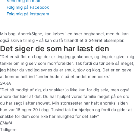
Send mig en mail
Følg mig på Facebook
Følg mig på instagram
Min bog, AnorekSigne, kan købes i en hver boghandel, men du kan
også skrive til mig – så kan du få tilsendt et SIGNEret eksemplar.
Det siger de som har læst den
“Det er så flot en bog: der er ting jeg genkender, og ting der giver mig
tanker om mig selv som mor/forælder. Tak fordi du tør dele så meget,
jeg håber du ved jeg synes du er smuk, sjov og klog. Det er en gave
at komme helt ind “under huden” på et andet menneske.”
SARA
“Det så modigt af dig, du snakker jo ikke kun for dig selv, men også
andre der lider af det. Du har hjulpet vores familie meget på de ord
du har sagt i aftenshowet. Min storesøster har haft anoreksi siden
hun var 16 og er 20 i dag. Tusind tak for hjælpen og fordi du gider at
snakke for dem som ikke har mulighed for det selv”
EMMA
Tidligere