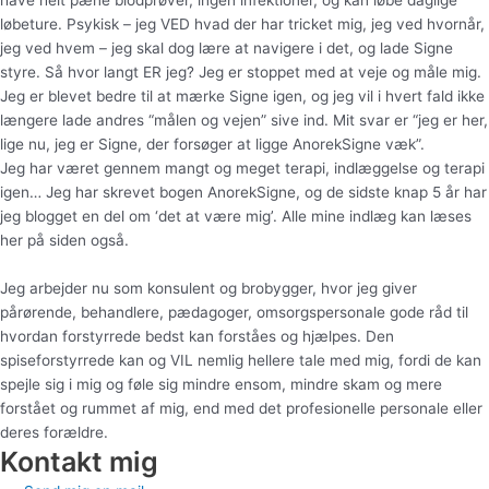
have helt pæne blodprøver, ingen infektioner, og kan løbe daglige
løbeture. Psykisk – jeg VED hvad der har tricket mig, jeg ved hvornår,
jeg ved hvem – jeg skal dog lære at navigere i det, og lade Signe
styre. Så hvor langt ER jeg? Jeg er stoppet med at veje og måle mig.
Jeg er blevet bedre til at mærke Signe igen, og jeg vil i hvert fald ikke
længere lade andres “målen og vejen” sive ind. Mit svar er “jeg er her,
lige nu, jeg er Signe, der forsøger at ligge AnorekSigne væk”.
Jeg har været gennem mangt og meget terapi, indlæggelse og terapi
igen… Jeg har skrevet bogen AnorekSigne, og de sidste knap 5 år har
jeg blogget en del om ‘det at være mig’. Alle mine indlæg kan læses
her på siden også.
Jeg arbejder nu som konsulent og brobygger, hvor jeg giver
pårørende, behandlere, pædagoger, omsorgspersonale gode råd til
hvordan forstyrrede bedst kan forståes og hjælpes. Den
spiseforstyrrede kan og VIL nemlig hellere tale med mig, fordi de kan
spejle sig i mig og føle sig mindre ensom, mindre skam og mere
forstået og rummet af mig, end med det profesionelle personale eller
deres forældre.
Kontakt mig