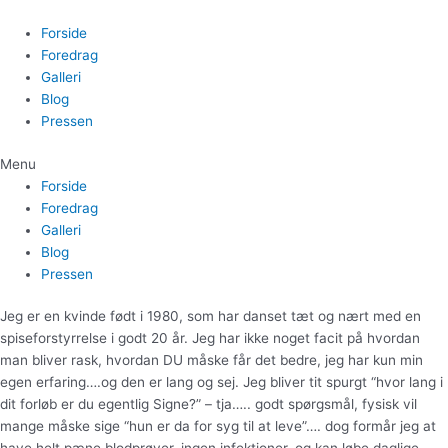
Gå
til
Forside
indholdet
Foredrag
Galleri
Blog
Pressen
Menu
Forside
Foredrag
Galleri
Blog
Pressen
Jeg er en kvinde født i 1980, som har danset tæt og nært med en
spiseforstyrrelse i godt 20 år. Jeg har ikke noget facit på hvordan
man bliver rask, hvordan DU måske får det bedre, jeg har kun min
egen erfaring….og den er lang og sej. Jeg bliver tit spurgt “hvor lang i
dit forløb er du egentlig Signe?” – tja….. godt spørgsmål, fysisk vil
mange måske sige “hun er da for syg til at leve”…. dog formår jeg at